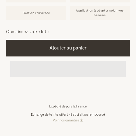
Application à adapter selon vos
Fixation renforcée
besoins
Choisissez votre lot :
Ajouter au panier
Expédié depuis la France
Échange de teinte offert • Satisfait ou remboursé
Voir nos garanties ⓘ