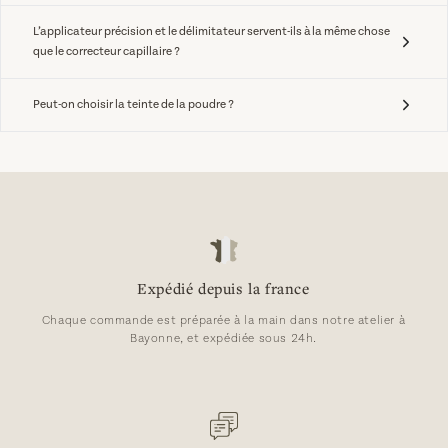
Oui, le coffret comprend le spray fixateur, en plus de la poudre 
disposition selon vos besoins.
L’applicateur précision et le délimitateur servent-ils à la même chose
densifiante et des autres accessoires.
que le correcteur capillaire ?
Non. Ces accessoires accompagnent l’application de la poudre 
Peut-on choisir la teinte de la poudre ?
densifiante. Le correcteur capillaire est un produit distinct, 
pensé pour compléter la routine avec une approche plus ciblée 
Oui, vous choisissez la teinte de la poudre densifiante incluse 
sur certaines zones.
dans le coffret.
Expédié depuis la france
Chaque commande est préparée à la main dans notre atelier à
Bayonne, et expédiée sous 24h.