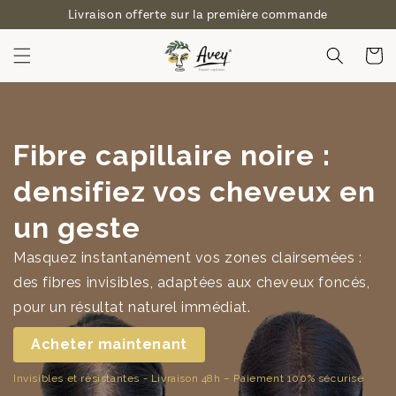
et
Livraison offerte sur la première commande
passer
au
contenu
Panier
Fibre capillaire noire :
densifiez vos cheveux en
un geste
Masquez instantanément vos zones clairsemées :
des fibres invisibles, adaptées aux cheveux foncés,
pour un résultat naturel immédiat.
Acheter maintenant
Invisibles et résistantes - Livraison 48h – Paiement 100% sécurisé